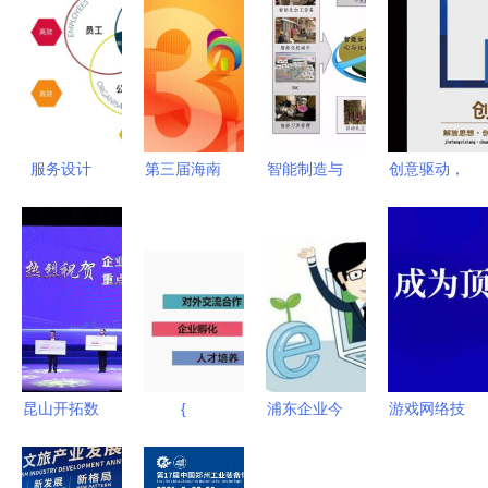
服务设计
第三届海南
智能制造与
创意驱动，
网络技术服
旅游文化创
数字化工厂
技术赋能
务的幕后英
意设计大赛
网络技术服
**\n\n**核心
雄
获奖名单正
务详解
文案与视觉
式揭晓
设计说明
**\n\n1. **
创意拼
图“云” ** 海
昆山开拓数
{
浦东企业今
游戏网络技
报中央由形
字经济与文
日启动申报
术服务 构
似云朵的几
化新蓝海
网络技术服
建虚拟世界