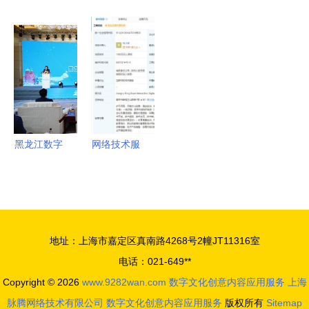
WAN智简
要素赋能产
携手战“疫”
助力业务
网络方案助
业发展 打
镇江移动推
现代企业产
力美肤宝打
造海量场景
出十款智慧
品与服务演
造数字化工
库 构建数
应用服务免
示幻灯片模
厂，赋能数
字文化创意
费使用，强
板
字文化创意
新生态
化网络技术
内容应用服
保障
黑龙江数字
网络技术服
务新生态
文旅内容创
务 数字化
意实践基地
时代的引擎
启动，网络
与守护者
技术服务赋
地址：上海市嘉定区真南路4268号2幢JT11316室
能文旅新体
电话：021-649**
验
Copyright © 2026
www.9282wan.com
数字文化创意内容应用服务
上海
脉腾网络技术有限公司
数字文化创意内容应用服务
版权所有
Sitemap