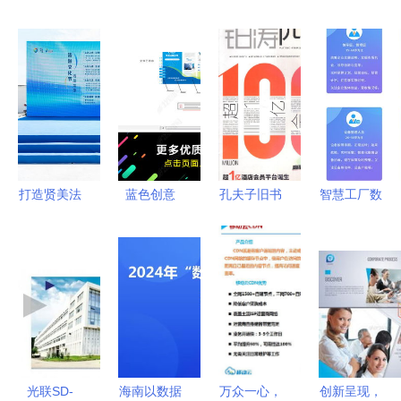
打造贤美法
蓝色创意
孔夫子旧书
智慧工厂数
治文化 奉
企业文化墙
网 一株数
据可视化解
贤区发布数
与宣传栏的
字土壤中
决方案 工
字法治双菜
数字设计革
的“人文地
厂数字孪生
单引领文化
新
理薰衣草”
创意服务新
风尚
光联SD-
海南以数据
万众一心，
创新呈现，